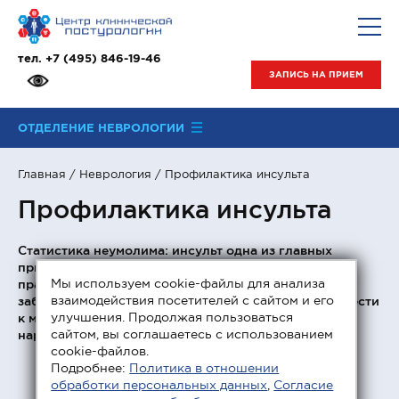
тел.
+7 (495) 846-19-46
ЗАПИСЬ НА ПРИЕМ
ОТДЕЛЕНИЕ НЕВРОЛОГИИ
Главная
/
Неврология
/ Профилактика инсульта
Профилактика инсульта
Статистика неумолима: инсульт одна из главных
причин смертности в мире. Однако следуя простым
Мы используем cookie-файлы для анализа
правилам, можно избежать этого грозного
взаимодействия посетителей с сайтом и его
заболевания. Профилактика инсульта позволяет свести
улучшения. Продолжая пользоваться
к минимуму риски, способные вызвать острое
сайтом, вы соглашаетесь с использованием
нарушение мозгового кровообращения.
cookie-файлов.
Подробнее:
Политика в отношении
обработки персональных данных
,
Согласие