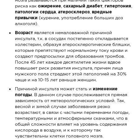
риска как
ожирение
,
сахарный диабет
,
гипертония
,
патологии сердца
,
атеросклероз
,
вредные
привычки
(курение, употребление больших доз
алкоголя).
Возраст
является немаловажной причиной
инсульта, т.к. в сосудах постепенно откладывается
холестерин, образуя атеросклеротические бляшки,
которые препятствуют нормальному току крови и
создают предпосылки для образования тромбов.
После 45 лет каждое десятилетие жизни вдвое
повышает риск развития инсульта, причем лица
мужского пола страдают этой патологией на 30%
чаще и на 10-15 лет раньше женщин.
Причиной инсульта может стать и
изменение
погоды
. В данном случае прослеживается прямая
зависимость от метеорологических условий. Так,
весной и зимой случаи заболевания резко
возрастают, в связи с частыми переменами погоды,
температурными и атмосферными скачками, что в
общей сложности влияет на уровень содержания
кислорода в воздухе, и к которому так
чувствительны клетки головного мозга.