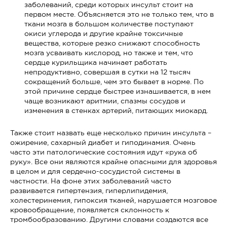
заболеваний, среди которых инсульт стоит на
первом месте. Объясняется это не только тем, что в
ткани мозга в большом количестве поступают
окиси углерода и другие крайне токсичные
вещества, которые резко снижают способность
мозга усваивать кислород, но также и тем, что
сердце курильщика начинает работать
непродуктивно, совершая в сутки на 12 тысяч
сокращений больше, чем это бывает в норме. По
этой причине сердце быстрее изнашивается, в нем
чаще возникают аритмии, спазмы сосудов и
изменения в стенках артерий, питающих миокард.
Также стоит назвать еще несколько причин инсульта –
ожирение, сахарный диабет и гиподинамия. Очень
часто эти патологические состояния идут «рука об
руку». Все они являются крайне опасными для здоровья
в целом и для сердечно-сосудистой системы в
частности. На фоне этих заболеваний часто
развивается гипертензия, гиперлипидемия,
холестеринемия, гипоксия тканей, нарушается мозговое
кровообращение, появляется склонность к
тромбообразованию. Другими словами создаются все