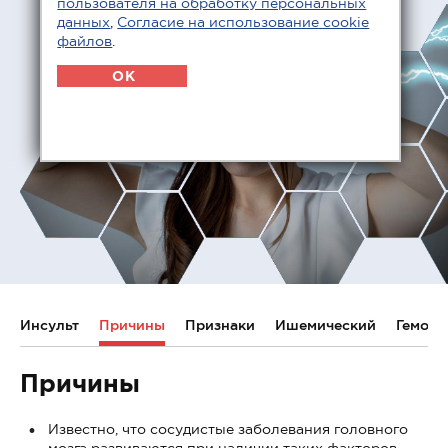
пользователя на обработку персональных
данных
,
Согласие на использование cookie
файлов
.
OK
Инсульт
Причины
Признаки
Ишемический
Геморр
Причины
Известно, что сосудистые заболевания головного
мозга развиваются при наличии таких факторов