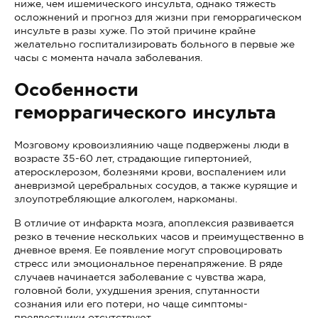
ниже, чем ишемического инсульта, однако тяжесть
осложнений и прогноз для жизни при геморрагическом
инсульте в разы хуже. По этой причине крайне
желательно госпитализировать больного в первые же
часы с момента начала заболевания.
Особенности
геморрагического инсульта
Мозговому кровоизлиянию чаще подвержены люди в
возрасте 35-60 лет, страдающие гипертонией,
атеросклерозом, болезнями крови, воспалением или
аневризмой церебральных сосудов, а также курящие и
злоупотребляющие алкоголем, наркоманы.
В отличие от инфаркта мозга, апоплексия развивается
резко в течение нескольких часов и преимущественно в
дневное время. Ее появление могут спровоцировать
стресс или эмоциональное перенапряжение. В ряде
случаев начинается заболевание с чувства жара,
головной боли, ухудшения зрения, спутанности
сознания или его потери, но чаще симптомы-
предвестники отсутствуют.