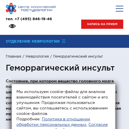
тел.
+7 (495) 846-19-46
ЗАПИСЬ НА ПРИЕМ
ОТДЕЛЕНИЕ НЕВРОЛОГИИ
Главная
/
Неврология
/ Геморрагический инсульт
Геморрагический инсульт
Состояние, при котором вещество головного мозга
повреждается кровью, излившейся из разорванного
Мы используем cookie-файлы для анализа
церебрального сосуда, называется геморрагическим
взаимодействия посетителей с сайтом и его
инсультом. Существует две его разновидности –
улучшения. Продолжая пользоваться
собственно геморрагический инсульт или апоплексия
сайтом, вы соглашаетесь с использованием
мозга, и субарохноидальное (полость, расположенная
cookie-файлов.
между паутинной и мягкой мозговой оболочкой)
Подробнее:
Политика в отношении
нетравматичное кровоизлияние.
обработки персональных данных
,
Согласие