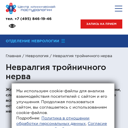
тел.
+7 (495) 846-19-46
ЗАПИСЬ НА ПРИЕМ
ОТДЕЛЕНИЕ НЕВРОЛОГИИ
Главная
/
Неврология
/ Невралгия тройничного нерва
Невралгия тройничного
нерва
Жгучие боли, существенное снижение качества жизни,
Мы используем cookie-файлы для анализа
сложное лечение при позднем обращении – главные
взаимодействия посетителей с сайтом и его
аспекты, по которым невралгия тройничного нерва
улучшения. Продолжая пользоваться
остается в списке самых «проблемных»
сайтом, вы соглашаетесь с использованием
неврологических патологий.
cookie-файлов.
Подробнее:
Политика в отношении
обработки персональных данных
,
Согласие