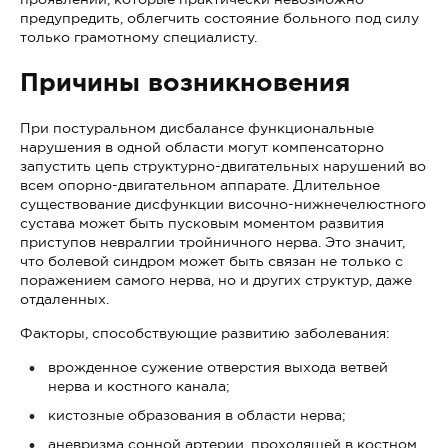
предупредить, облегчить состояние больного под силу
только грамотному специалисту.
Причины возникновения
При постуральном дисбалансе функциональные
нарушения в одной области могут компенсаторно
запустить цепь структурно-двигательных нарушений во
всем опорно-двигательном аппарате. Длительное
существование дисфункции височно-нижнечелюстного
сустава может быть пусковым моментом развития
приступов невралгии тройничного нерва. Это значит,
что болевой синдром может быть связан не только с
поражением самого нерва, но и других структур, даже
отдаленных.
Факторы, способствующие развитию заболевания:
врожденное сужение отверстия выхода ветвей
нерва и костного канала;
кистозные образования в области нерва;
аневризма сонной артерии, проходящей в костном