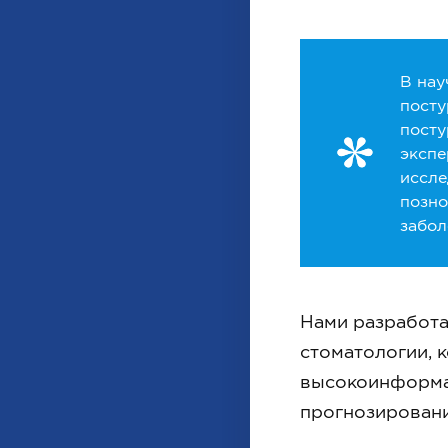
В нау
посту
посту
экспе
иссле
позно
забол
Нами разработа
стоматологии, 
высокоинформат
прогнозировани