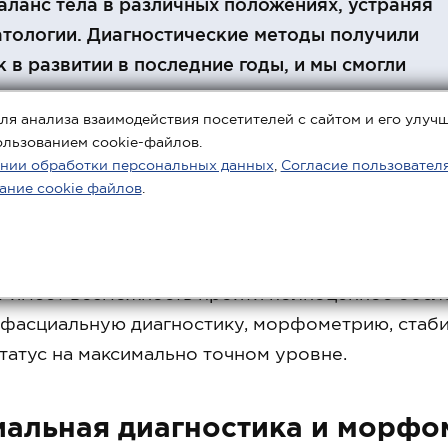
аланс тела в различных положениях, устраняя
тологии. Диагностические методы получили
 в развитии в последние годы, и мы смогли
оту клиники передовые технологии, используя
ля анализа взаимодействия посетителей с сайтом и его улуч
учших специалистов этой сфере медицины.
ользованием cookie-файлов.
нии обработки персональных данных
,
Согласие пользовател
ание cookie файлов
.
 имеет возможность пройти полноценное обсле
фасциальную диагностику, морфометрию, стаб
татус на максимально точном уровне.
альная диагностика и морфо