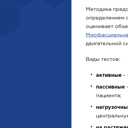
Методика предс
определением ф
оценивает объе
Миофасциальна
двигательной с
Виды тестов:
активные
– 
пассивные
–
пациента;
нагрузочны
центральну
на растяже