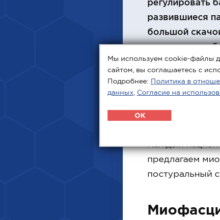
регулировать б
развившиеся па
большой скачок
внедрить в раб
Мы используем cookie-файлы д
мировой опыт л
сайтом, вы соглашаетесь с исп
Подробнее:
Политика в отноше
данных
,
Согласие на использов
OK
Каждый пациент
предлагаем мио
постуральный с
Миофасци