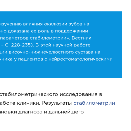
изучению влияния окклюзии зубов на
но доказана ее роль в поддержании
 параметров стабилометрии». Вестник
 – С. 228-235). В этой научной работе
ии височно-нижнечелюстного сустава на
чника у пациентов с нейростоматологическими
стабилометрического исследования в
аботе клиники. Результаты
стабилометрии
новки диагноза и дальнейшего