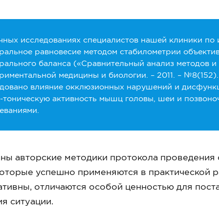
чных исследованиях специалистов нашей клиники по 
ральное равновесие методом стабилометрии объектив
рального баланса («Сравнительный анализ методов и
риментальной медицины и биологии. – 2011. – №8(152).
довано влияние окклюзионных нарушений и дисфункц
-тоническую активность мышц головы, шеи и позвоно
еваниями.
ны авторские методики протокола проведения 
которые успешно применяются в практической р
ивны, отличаются особой ценностью для поста
я ситуации.