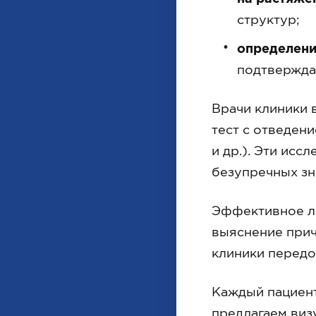
структур;
определени
подтвержда
Врачи клиники 
тест с отведени
и др.). Эти исс
безупречных зн
Эффективное леч
выяснение прич
клиники передо
Каждый пациент
предлагаем виз