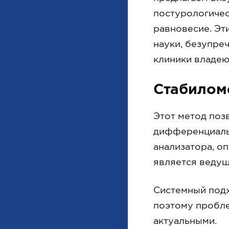
постурологичес
равновесие. Эт
науки, безупре
клиники владею
Стабилом
Этот метод поз
дифференциальн
анализатора, о
является ведущ
Системный подх
поэтому пробле
актуальными.