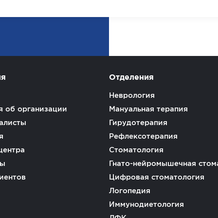
ия
Отделения
Неврология
 об организации
Мануальная терапия
алисты
Гирудотерапия
я
Рефлексотерапия
центра
Стоматология
ты
Гнато-нейромышечная стом
иентов
Цифровая стоматология
Логопедия
Иммунодиетология
ЛФК