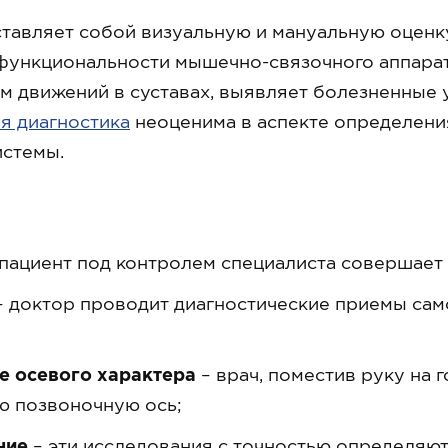
тавляет собой визуальную и мануальную оценку
ункциональности мышечно-связочного аппарата 
м движений в суставах, выявляет болезненные 
я диагностика
неоценима в аспекте определени
истемы.
пациент под контролем специалиста совершает с
 доктор проводит диагностические приемы сам
е осевого характера
– врач, поместив руку на 
ю позвоночную ось;
ние
– эти исследования с точностью определяют