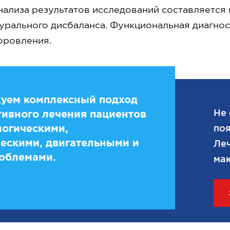
нализа результатов исследований составляется
урального дисбаланса. Функциональная диагно
оровления.
уем комплексный подход
Не 
ивного лечения пациентов
логическими,
поя
ескими, двигательными и
Леч
облемами.
мак