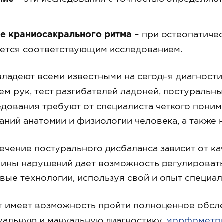
е краниосакрального ритма
– при остеопатичес
ется соответствующим исследованием.
владеют всеми известными на сегодня диагност
ем рук, тест разгибателей ладоней, постуральны
ледования требуют от специалиста четкого пони
аний анатомии и физиологии человека, а также 
ение постурального дисбаланса зависит от каче
ины нарушений дает возможность регулировать
вые технологии, используя свой и опыт специал
 имеет возможность пройти полноценное обсле
уальную и мануальную диагностику,
морфометр