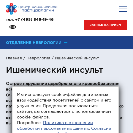
тел.
+7 (495) 846-19-46
ЗАПИСЬ НА ПРИЕМ
ОТДЕЛЕНИЕ НЕВРОЛОГИИ
Главная
/
Неврология
/ Ишемический инсульт
Ишемический инсульт
Острое нарушение церебрального кровообращения
вследствие закупорки одного из сосудов
Мы используем cookie-файлы для анализа
(ишемический инсульт) является наиболее часто
взаимодействия посетителей с сайтом и его
встречаемым заболеванием среди всех сосудистых
улучшения. Продолжая пользоваться
патологий. В России им ежегодно страдает несколько
сайтом, вы соглашаетесь с использованием
сотен тысяч человек, при этом только 60-65%
cookie-файлов.
выживают и в дальнейшем лечатся от разной степени
Подробнее:
Политика в отношении
выраженности неврологических расстройств.
обработки персональных данных
,
Согласие