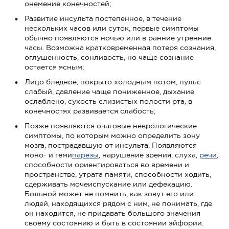
онемение конечностей;
Развитие инсульта постепенное, в течение
нескольких часов или суток, первые симптомы
обычно появляются ночью или в ранние утренние
часы. Возможна кратковременная потеря сознания,
оглушенность, сонливость, но чаще сознание
остается ясным;
Лицо бледное, покрыто холодным потом, пульс
слабый, давление чаще пониженное, дыхание
ослаблено, сухость слизистых полости рта, в
конечностях развивается слабость;
Позже появляются очаговые неврологические
симптомы, по которым можно определить зону
мозга, пострадавшую от инсульта. Появляются
моно- и геми
парезы
, нарушение зрения, слуха,
речи
,
способности ориентироваться во времени и
пространстве, утрата памяти, способности ходить,
сдерживать мочеиспускание или дефекацию.
Больной может не помнить, как зовут его или
людей, находящихся рядом с ним, не понимать, где
он находится, не придавать большого значения
своему состоянию и быть в состоянии эйфории.