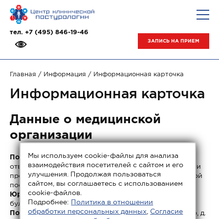
тел.
+7 (495) 846-19-46
ЗАПИСЬ НА ПРИЕМ
Главная
/
Информация
/ Информационная карточка
Информационная карточка
Данные о медицинской
организации
Мы используем cookie-файлы для анализа
Полное наименование:
Общество с ограниченной
взаимодействия посетителей с сайтом и его
ответственностью «Центр клинической постурологии
улучшения. Продолжая пользоваться
профессора Бугровецкой» (ООО «Центр клинической
сайтом, вы соглашаетесь с использованием
постурологии»).
cookie-файлов.
Юридический адрес:
123104, г. Москва, Тверской
Подробнее:
Политика в отношении
бульвар, д. 13, стр. 1.
обработки персональных данных
,
Согласие
Почтовый адрес:
123104, г. Москва, Тверской бульвар, д.