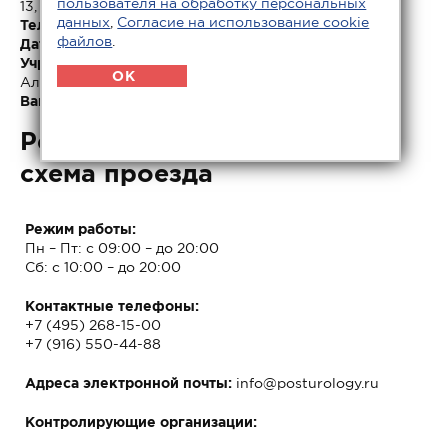
пользователя на обработку персональных
13, стр. 1, а/я 52.
данных
,
Согласие на использование cookie
Телефон (факс):
+7 (495) 268-15-00.
файлов
.
Дата государственной регистрации:
27.11.2015.
Учредитель (учредители):
Стецюра Олеся
OK
Александровна, Стецюра Эдуард Олегович.
Вакансии:
нет.
Режим работы, контакты и
схема проезда
Режим работы:
Пн – Пт: с 09:00 – до 20:00
Сб: с 10:00 – до 20:00
Контактные телефоны:
+7 (495) 268-15-00
+7 (916) 550-44-88
Адреса электронной почты:
info@posturology.ru
Контролирующие организации: