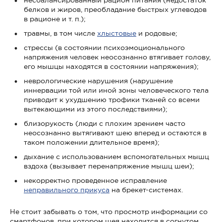
белков и жиров, преобладание быстрых углеводов
в рационе и т. п.);
травмы, в том числе
хлыстовые
и родовые;
стрессы (в состоянии психоэмоционального
напряжения человек неосознанно втягивает голову,
его мышцы находятся в состоянии напряжения);
неврологические нарушения (нарушение
иннервации той или иной зоны человеческого тела
приводит к ухудшению трофики тканей со всеми
вытекающими из этого последствиями);
близорукость (люди с плохим зрением часто
неосознанно вытягивают шею вперед и остаются в
таком положении длительное время);
дыхание с использованием вспомогательных мышц
вздоха (вызывает перенапряжение мышц шеи);
некорректно проведенное исправление
неправильного прикуса
на брекет-системах.
Не стоит забывать о том, что просмотр информации со
смартфонов, при котором шея находится в согнутом