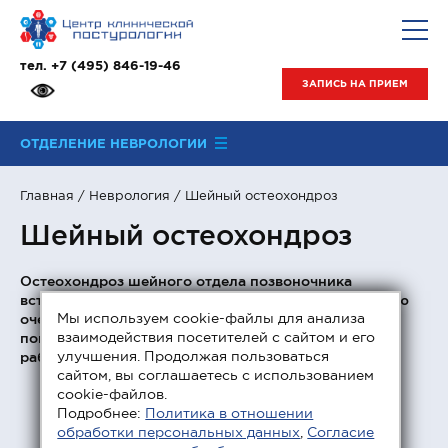
тел.
+7 (495) 846-19-46
ЗАПИСЬ НА ПРИЕМ
ОТДЕЛЕНИЕ НЕВРОЛОГИИ
Главная
/
Неврология
/ Шейный остеохондроз
Шейный остеохондроз
Остеохондроз шейного отдела позвоночника
встречается наиболее часто. Это связывают в первую
Мы используем cookie-файлы для анализа
очередь с возросшей нагрузкой на шею из-за
взаимодействия посетителей с сайтом и его
повсеместного использования гаджетов и сидячей
улучшения. Продолжая пользоваться
работы в неудобном положении.
сайтом, вы соглашаетесь с использованием
cookie-файлов.
Подробнее:
Политика в отношении
обработки персональных данных
,
Согласие