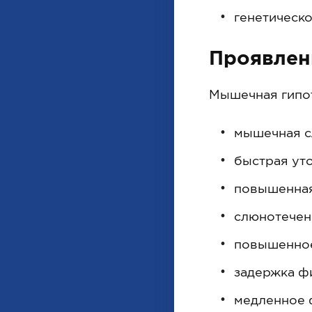
генетическо
Проявлен
Мышечная гипото
мышечная сл
быстрая ут
повышенная 
слюнотечен
повышенное
задержка фи
медленное 