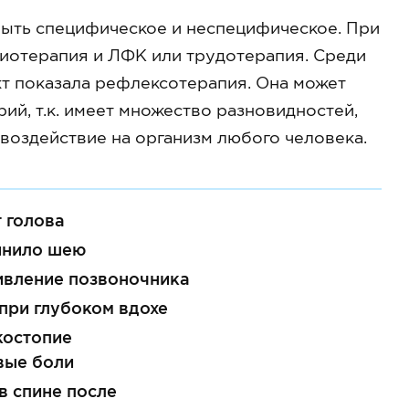
быть специфическое и неспецифическое. При
зиотерапия и ЛФК или трудотерапия. Среди
 показала рефлексотерапия. Она может
ий, т.к. имеет множество разновидностей,
оздействие на организм любого человека.
 голова
инило шею
ивление позвоночника
при глубоком вдохе
костопие
вые боли
в спине после