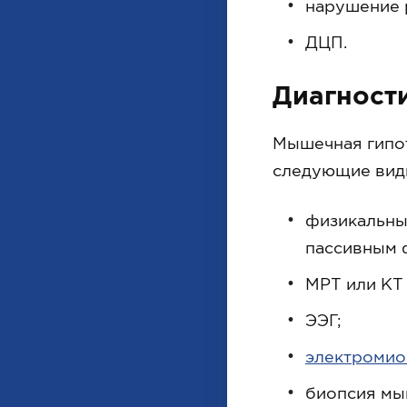
нарушение 
ДЦП.
Диагност
Мышечная гипот
следующие вид
физикальны
пассивным 
МРТ или КТ 
ЭЭГ;
электромио
биопсия мы