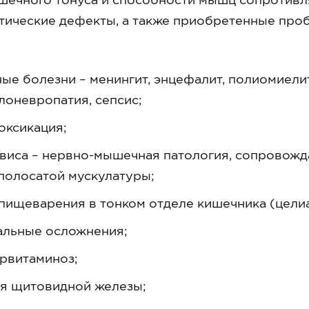
етические дефекты, а также приобретенные про
е болезни – менингит, энцефалит, полиомиелит
лоневропатия, сепсис;
оксикация;
ависа – нервно-мышечная патология, сопрово
полосатой мускулатуры;
пищеварения в тонком отделе кишечника (целиа
альные осложнения;
ервитаминоз;
я щитовидной железы;