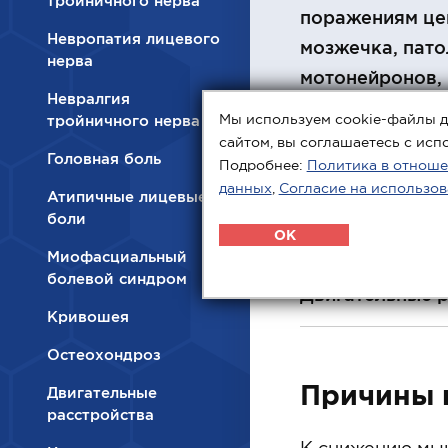
тройничного нерва
поражениям цен
Невропатия лицевого
мозжечка, пато
нерва
мотонейронов, 
Невралгия
мозга.
Мы используем cookie-файлы д
тройничного нерва
сайтом, вы соглашаетесь с исп
Головная боль
Подробнее:
Политика в отноше
данных
,
Согласие на использов
Атипичные лицевые
боли
OK
Миофасциальный
болевой синдром
Двигательные 
Кривошея
Остеохондроз
Причины 
Двигательные
расстройства
К снижению мыш