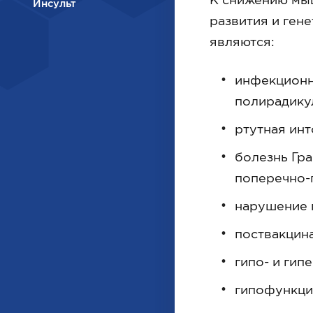
Инсульт
развития и ген
являются:
инфекционны
полирадику
ртутная инт
болезнь Гр
поперечно-
нарушение 
поствакцин
гипо- и гип
гипофункци