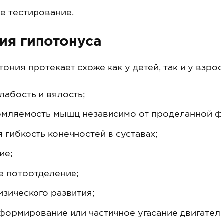
е тестирование.
ия гипотонуса
ния протекает схоже как у детей, так и у взро
абость и вялость;
омляемость мышц независимо от проделанной ф
гибкость конечностей в суставах;
ие;
 потоотделение;
зического развития;
формирование или частичное угасание двигател