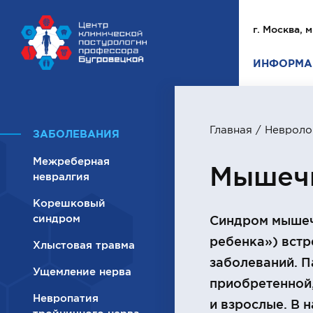
г. Москва, м
ИНФОРМА
Главная
/
Невроло
ЗАБОЛЕВАНИЯ
Межреберная
Мышечн
невралгия
Корешковый
синдром
Синдром мышечн
ребенка») встр
Хлыстовая травма
заболеваний. П
Ущемление нерва
приобретенной,
Невропатия
и взрослые. В 