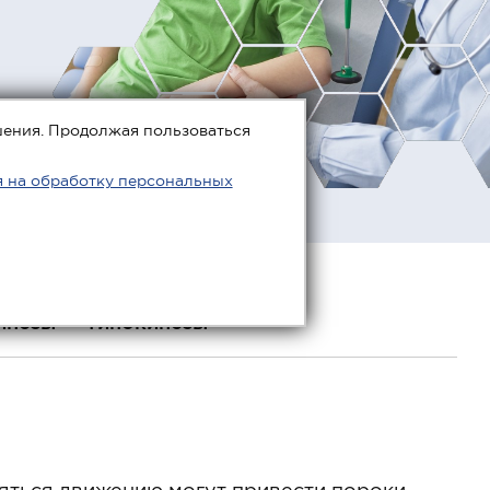
шения. Продолжая пользоваться
я на обработку персональных
инезы
Гипокинезы
яться движению могут привести пороки