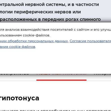
тральной нервной системы, и в частности
логии периферических нервов или
расположенных в передних рогах спинного
ля анализа взаимодействия посетителей с сайтом и его улуч
ользованием cookie-файлов.
нии обработки персональных данных
,
Согласие пользовател
ание cookie файлов
.
расстройства
Мышечная гипотония
Гиперк
гипотонуса
ечного тонуса и способности мышц сопротивл