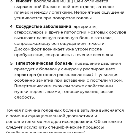
Миозит
: воспаление мышц шеи отличается
выраженной болью в шейном отделе, затылке,
плечах и между лопатками. Неприятные ощущения
усиливаются при поворотах головы.
Сосудистые заболевания
: артерииты,
атеросклероз и другие патологии мозговых сосудов
вызывают давящую головную боль в затылке,
сопровождающуюся ощущением тяжести.
Дискомфорт возникает уже утром после
пробуждения, сохраняясь в течение всего дня.
Гипертоническая болезнь
: повышение давления
приводит к болевому синдрому распирающего
характера («голова раскалывается»). Пульсация
особенно заметна при вставании с постели утром.
Гипертоническим скачкам также свойственны
мушки перед глазами, головокружение, резкая
слабость.
Точная причина головных болей в затылке выясняется
с помощи функциональной диагностики и
дополнительных методов исследования. Обязательно
следует исключить специфические процессы
(особенно опухоли головного мозга).