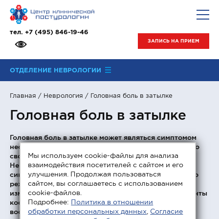
тел.
+7 (495) 846-19-46
ЗАПИСЬ НА ПРИЕМ
ОТДЕЛЕНИЕ НЕВРОЛОГИИ
Главная
/
Неврология
/ Головная боль в затылке
Головная боль в затылке
Головная боль в затылке может являться симптомом
нескольких десятков заболеваний, отличающихся по
Мы используем cookie-файлы для анализа
своей природе и групповой принадлежности.
взаимодействия посетителей с сайтом и его
Неизменным остается один факт – любой болевой
улучшения. Продолжая пользоваться
синдром свидетельствует о нарушении нормального
сайтом, вы соглашаетесь с использованием
режима функционирования организма, а именно об
cookie-файлов.
изменении постурального равновесия. Когда элементы
Подробнее:
Политика в отношении
костно-мышечной системы смещаются (из-за
обработки персональных данных
,
Согласие
воспаления, травм или других причин), возникают