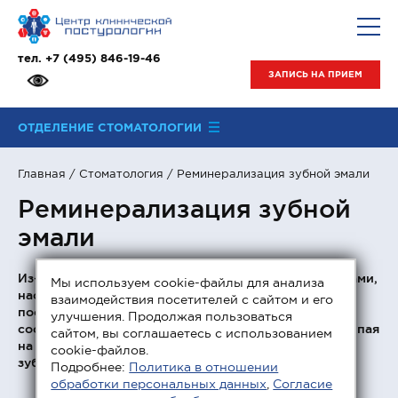
тел.
+7 (495) 846-19-46
ЗАПИСЬ НА ПРИЕМ
ОТДЕЛЕНИЕ СТОМАТОЛОГИИ
Главная
/
Стоматология
/ Реминерализация зубной эмали
Реминерализация зубной
эмали
Из-за
биопленки
, сформированной микроорганизмами,
Мы используем cookie-файлы для анализа
населяющими нашу ротовую полость, зубная эмаль
взаимодействия посетителей с сайтом и его
постоянно находится «под ударом». Ее основу
улучшения. Продолжая пользоваться
составляют кариесогенные бактерии, которые, налипая
сайтом, вы соглашаетесь с использованием
на ткани зуба, образуют желтый налет и отложения
cookie-файлов.
зубного камня.
Подробнее:
Политика в отношении
обработки персональных данных
,
Согласие