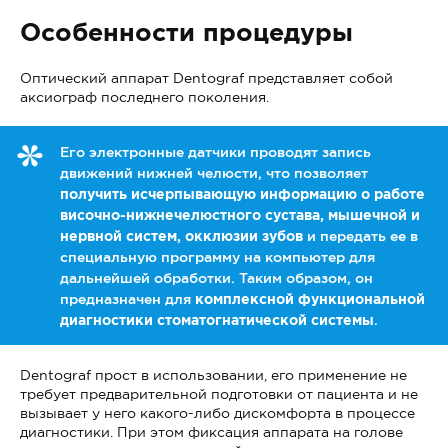
Особенности процедуры
Оптический аппарат Dentograf представляет собой
аксиограф последнего поколения.
Его электронные датчики проводят запись
движений нижней челюсти, что позволяет
получить исчерпывающую информацию о работе
височно-нижнечелюстного сустава, мышечной и
нервной систем, окклюзии зубов
и передать ее в
специальную программу на компьютер для
дальнейшей обработки. Таким образом, он
предназначен для
комплексной функциональной
диагностики стоматогнатической системы
.
Dentograf прост в использовании, его применение не
требует предварительной подготовки от пациента и не
вызывает у него какого-либо дискомфорта в процессе
диагностики. При этом фиксация аппарата на голове