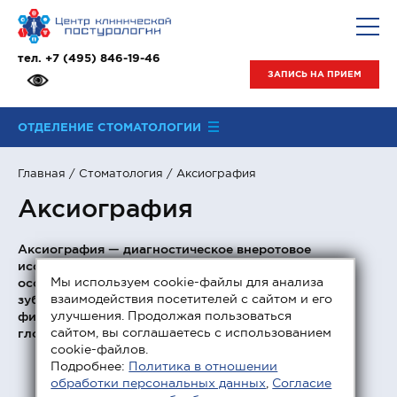
тел.
+7 (495) 846-19-46
ЗАПИСЬ НА ПРИЕМ
ОТДЕЛЕНИЕ СТОМАТОЛОГИИ
Главная
/
Стоматология
/ Аксиография
Аксиография
Аксиография — диагностическое внеротовое
исследование, направленное на выявления
Мы используем cookie-файлы для анализа
особенностей взаимоотношений верхних и нижних
взаимодействия посетителей с сайтом и его
зубов в состоянии покоя и в процессе выполнения
улучшения. Продолжая пользоваться
физиологичных движений (во время жевания,
сайтом, вы соглашаетесь с использованием
глотания, речи, открытии и закрытии рта).
cookie-файлов.
Подробнее:
Политика в отношении
обработки персональных данных
,
Согласие