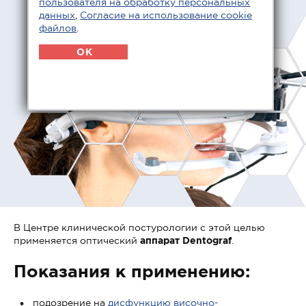
пользователя на обработку персональных
данных
,
Согласие на использование cookie
файлов
.
OK
В Центре клинической постурологии с этой целью
применяется оптический
аппарат Dentograf
.
Показания к применению:
подозрение на
дисфункцию височно-