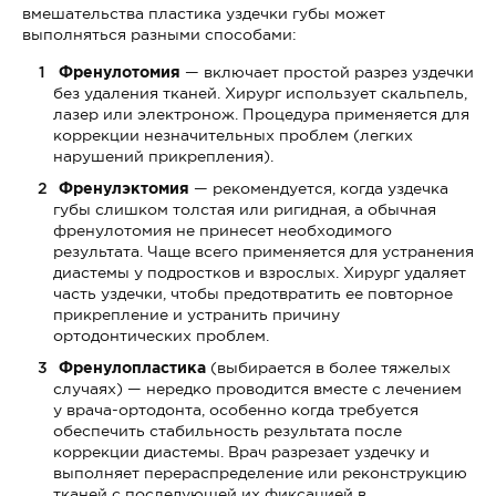
вмешательства пластика уздечки губы может
выполняться разными способами:
Френулотомия
— включает простой разрез уздечки
без удаления тканей. Хирург использует скальпель,
лазер или электронож. Процедура применяется для
коррекции незначительных проблем (легких
нарушений прикрепления).
Френулэктомия
— рекомендуется, когда уздечка
губы слишком толстая или ригидная, а обычная
френулотомия не принесет необходимого
результата. Чаще всего применяется для устранения
диастемы у подростков и взрослых. Хирург удаляет
часть уздечки, чтобы предотвратить ее повторное
прикрепление и устранить причину
ортодонтических проблем.
Френулопластика
(выбирается в более тяжелых
случаях) — нередко проводится вместе с лечением
у врача-ортодонта, особенно когда требуется
обеспечить стабильность результата после
коррекции диастемы. Врач разрезает уздечку и
выполняет перераспределение или реконструкцию
тканей с последующей их фиксацией в