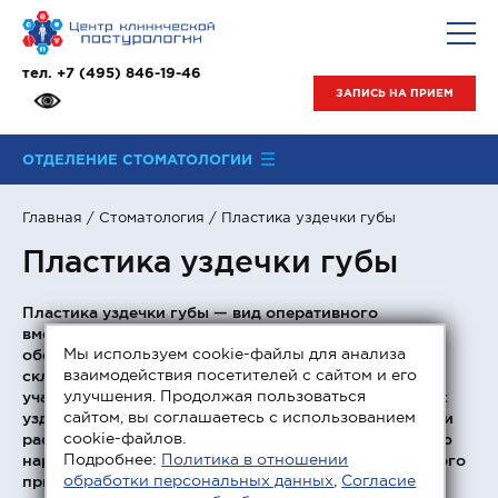
тел.
+7 (495) 846-19-46
ЗАПИСЬ НА ПРИЕМ
ОТДЕЛЕНИЕ СТОМАТОЛОГИИ
Главная
/
Стоматология
/ Пластика уздечки губы
Пластика уздечки губы
Пластика уздечки губы — вид оперативного
вмешательства, проводимого под местным
Мы используем cookie-файлы для анализа
обезболиванием и направленного на подрезание
взаимодействия посетителей с сайтом и его
складки слизистой оболочки, которая соединяет
улучшения. Продолжая пользоваться
участок между губой и десной. В некоторых случаях
сайтом, вы соглашаетесь с использованием
уздечка оказывается слишком короткая, плотная или
cookie-файлов.
расположена неправильно, что приводит к развитию
Подробнее:
Политика в отношении
нарушений речи, становится причиной неправильного
обработки персональных данных
,
Согласие
прикуса или вызывает сложности при лечении