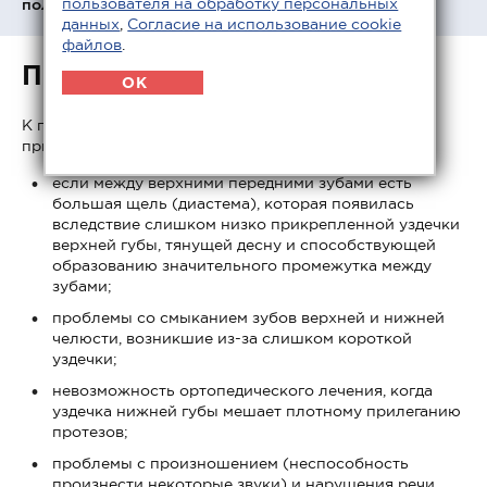
пользователя на обработку персональных
полными съемными протезами.
данных
,
Согласие на использование cookie
файлов
.
Показания
OK
К пластике уздечки верхней или нижней губы
прибегают в следующих случаях:
если между верхними передними зубами есть
большая щель (диастема), которая появилась
вследствие слишком низко прикрепленной уздечки
верхней губы, тянущей десну и способствующей
образованию значительного промежутка между
зубами;
проблемы со смыканием зубов верхней и нижней
челюсти, возникшие из-за слишком короткой
уздечки;
невозможность ортопедического лечения, когда
уздечка нижней губы мешает плотному прилеганию
протезов;
проблемы с произношением (неспособность
произнести некоторые звуки) и нарушения речи,