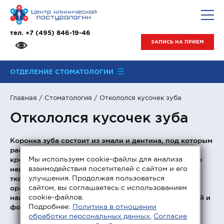
тел.
+7 (495) 846-19-46
ЗАПИСЬ НА ПРИЕМ
ОТДЕЛЕНИЕ СТОМАТОЛОГИИ
Главная
/
Стоматология
/ Откололся кусочек зуба
Откололся кусочек зуба
Коронка зуба состоит из эмали и дентина, под которым
располагается пульповая камера с собственными
Мы используем cookie-файлы для анализа
кровеносными и лимфатическими сосудами, а также
взаимодействия посетителей с сайтом и его
нервами. Зубная эмаль относится к самым твердым
улучшения. Продолжая пользоваться
тканям зуба. Такое свойство ей придают различные
сайтом, вы соглашаетесь с использованием
органические и неорганические соединения,
cookie-файлов.
наиглавнейшую роль среди которых играют кальций и
Подробнее:
Политика в отношении
фосфор.
обработки персональных данных
,
Согласие