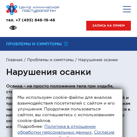
тел.
+7 (495) 846-19-46
ЗАПИСЬ НА ПРИЕМ
ПРОБЛЕМЫ И СИМПТОМЫ
Главная
/
Проблемы и симптомы
/ Нарушения осанки
Нарушения осанки
Осанка – не просто положение тела при ходьбе,
стоянии или сидении. Это результат образа жизни,
Мы используем cookie-файлы для анализа
повседневных поз, перенесенных ранее заболеваний и
взаимодействия посетителей с сайтом и его
травм, вредных привычек и других факторов. Организм
улучшения. Продолжая пользоваться
человека способен длительное время адаптироваться к
сайтом, вы соглашаетесь с использованием
неблагоприятным воздействиям, но рано или поздно
cookie-файлов.
опорно-двигательный аппарат претерпевает
Подробнее:
Политика в отношении
изменения, приводящие к нарушению осанки.
обработки персональных данных
,
Согласие