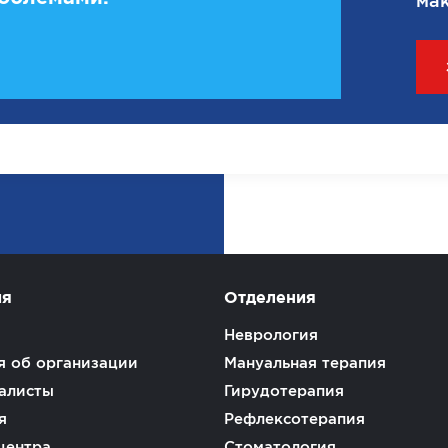
мак
ия
Отделения
Неврология
 об организации
Мануальная терапия
алисты
Гирудотерапия
я
Рефлексотерапия
центра
Стоматология