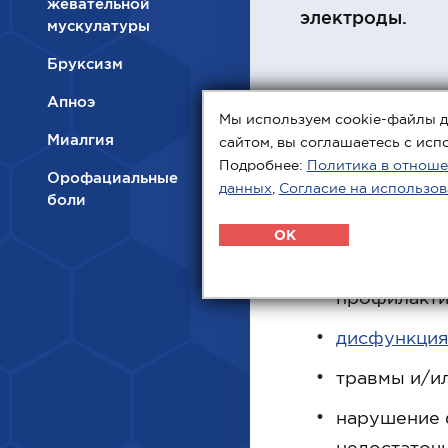
жевательной
электроды.
мускулатуры
Бруксизм
Апноэ
Мы используем cookie-файлы д
Миалгия
сайтом, вы соглашаетесь с исп
Подробнее:
Политика в отноше
Орофациальные
Показани
данных
,
Согласие на использов
боли
OK
Электромиости
профилакти
дисфункция
травмы и/ил
нарушение 
недостаточн