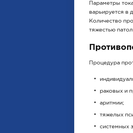
Параметры тока
варьируется в д
Количество про
тяжестью патол
Противоп
Процедура прот
индивидуал
раковых и 
аритмии;
тяжелых пси
системных 