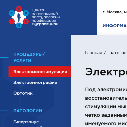
г. Москва, м
ИНФОРМА
Главная
/
Гнато-н
ПРОЦЕДУРЫ/
УСЛУГИ
Электр
Электромиостимуляция
Электромиография
Под электроми
Ортотик
восстановитель
стимуляции мыш
ПАТОЛОГИИ
четко заданным
Гипертонус
именуемого мио