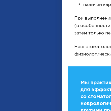
наличии кар
При выполнении
(в особенности
затем только п
Наш стоматолог
физиологически
Мы практик
для эффект
со стомато
неврологич
другими пр