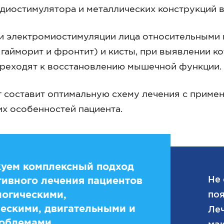
диостимулятора и металлических конструкций в
 электромиостимуляции лица относительными 
 гайморит и фронтит) и кисты, при выявлении ко
ереходят к восстановлению мышечной функции.
 составит оптимальную схему лечения с примен
х особенностей пациента.
уем комплексный подход
Не 
ивного лечения пациентов
логическими,
поя
ескими, двигательными и
Леч
облемами.