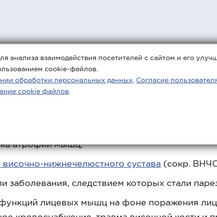
ля анализа взаимодействия посетителей с сайтом и его улуч
ользованием cookie-файлов.
нии обработки персональных данных
,
Согласие пользовател
я
ание cookie файлов
.
муляция в
стоматологии
имеет широкий спектр п
ка атрофии мышц;
 височно-нижнечелюстного сустава
(сокр. ВНЧС
и заболевания, следствием которых стали паре
функций лицевых мышц на фоне поражения лице
ое кровоснабжение, травма височной кости и пр