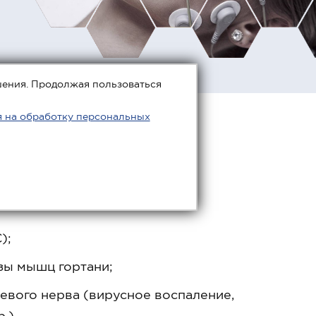
шения. Продолжая пользоваться
я на обработку персональных
оказаний, среди которых:
);
зы мышц гортани;
вого нерва (вирусное воспаление,
.).