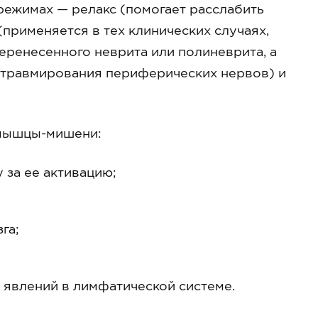
режимах — релакс (помогает расслабить
применяется в тех клинических случаях,
ренесенного неврита или полиневрита, а
е травмирования периферических нервов) и
 мышцы-мишени:
 за ее активацию;
га;
 явлений в лимфатической системе.