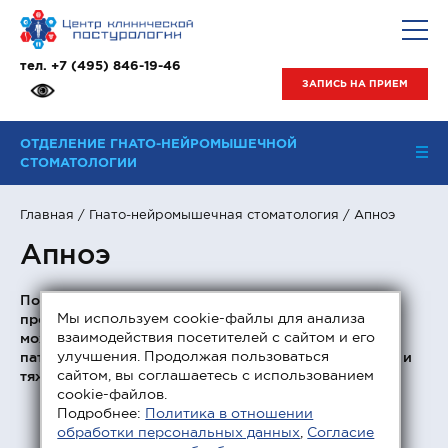
тел.
+7 (495) 846-19-46
ЗАПИСЬ НА ПРИЕМ
ОТДЕЛЕНИЕ ГНАТО-НЕЙРОМЫШЕЧНОЙ
СТОМАТОЛОГИИ
Главная
/
Гнато-нейромышечная стоматология
/ Апноэ
Апноэ
Под апноэ понимается остановка дыхания. На
Мы используем cookie-файлы для анализа
протяжении ночи количество остановок дыхания
взаимодействия посетителей с сайтом и его
может варьироваться и зависит от тяжести течения
улучшения. Продолжая пользоваться
патологии — легкая (до 10 раз), средняя (до 20 раз) и
сайтом, вы соглашаетесь с использованием
тяжелая (более 20 раз) степень.
cookie-файлов.
Подробнее:
Политика в отношении
обработки персональных данных
,
Согласие