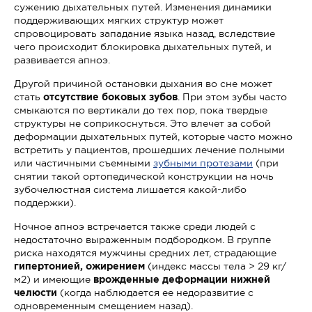
сужению дыхательных путей. Изменения динамики
поддерживающих мягких структур может
спровоцировать западание языка назад, вследствие
чего происходит блокировка дыхательных путей, и
развивается апноэ.
Другой причиной остановки дыхания во сне может
стать
отсутствие боковых зубов
. При этом зубы часто
смыкаются по вертикали до тех пор, пока твердые
структуры не соприкоснуться. Это влечет за собой
деформации дыхательных путей, которые часто можно
встретить у пациентов, прошедших лечение полными
или частичными съемными
зубными протезами
(при
снятии такой ортопедической конструкции на ночь
зубочелюстная система лишается какой-либо
поддержки).
Ночное апноэ встречается также среди людей с
недостаточно выраженным подбородком. В группе
риска находятся мужчины средних лет, страдающие
гипертонией, ожирением
(индекс массы тела > 29 кг/
м2) и имеющие
врожденные деформации нижней
челюсти
(когда наблюдается ее недоразвитие с
одновременным смещением назад).