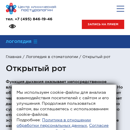
тел.
+7 (495) 846-19-46
ЗАПИСЬ НА ПРИЕМ
ЛОГОПЕДИЯ
Главная
/
Логопедия в стоматологии
/ Открытый рот
Открытый рот
Функция дыхания оказывает непосредственное
влияние на формирование зубочелюстной системы. Но
Мы используем cookie-файлы для анализа
об этом мало кто задумывается. Если воздух проходит
взаимодействия посетителей с сайтом и его
через носовые ходы с затруднением, человек начинает
улучшения. Продолжая пользоваться
дышать ртом. На период простуды это действительно
сайтом, вы соглашаетесь с использованием
существенно облегчает состояние, однако постоянно
cookie-файлов.
открытый рот выглядит, по меньшей мере, не
Подробнее:
Политика в отношении
эстетично. И это далеко не все проблемы, вызванные
обработки персональных данных
,
Согласие
неправильным дыханием.