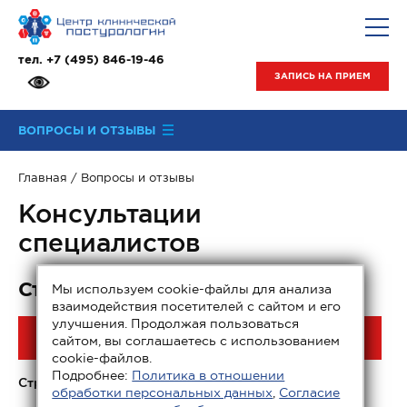
тел.
+7 (495) 846-19-46
ЗАПИСЬ НА ПРИЕМ
ВОПРОСЫ И ОТЗЫВЫ
Главная
/
Вопросы и отзывы
Консультации
специалистов
Стоматология
Мы используем cookie-файлы для анализа
взаимодействия посетителей с сайтом и его
улучшения. Продолжая пользоваться
К СПИСКУ ТЕМ
СОЗДАТЬ ОБРАЩЕНИЕ
сайтом, вы соглашаетесь с использованием
cookie-файлов.
Подробнее:
Политика в отношении
Страницы: 1 |
2
|
3
|
4
|
5
обработки персональных данных
,
Согласие