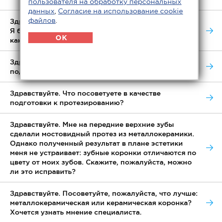
пользователя на обработку персональных
данных
,
Согласие на использование cookie
файлов
.
Здравствуйте. В аварии я потерял 2 передних зуба.
Я бы хотел сделать имплантацию сразу. Скажите, в
OK
какие сжатые сроки это возможно?
Здравствуйте. Подскажите, как можно
подготовиться к имплантации зубов?
Здравствуйте. Что посоветуете в качестве
подготовки к протезированию?
Здравствуйте. Мне на передние верхние зубы
сделали мостовидный протез из металлокерамики.
Однако полученный результат в плане эстетики
меня не устраивает: зубные коронки отличаются по
цвету от моих зубов. Скажите, пожалуйста, можно
ли это исправить?
Здравствуйте. Посоветуйте, пожалуйста, что лучше:
металлокерамическая или керамическая коронка?
Хочется узнать мнение специалиста.