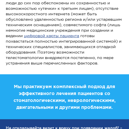
люди до сих пор обеспокоены их сохранностью и
возможностью «утечки» к третьим лицам), отсутствие
высокоскоростного интернета (может быть
обусловлено удаленностью региона и/или устаревшим
техническим оснащением), совместимого софта (лишь
немногие медицинские учреждения при создании и
ведении
цифровой карты пациента
готовы
похвастаться полностью интегрированной системой) и
технических специалистов, занимающихся отладкой
оборудования. Поэтому возможности
телестоматологии внедряются постепенно, по мере
устранения выше перечисленных факторов.
Мы практикуем комплексный подход для
эффективного лечения пациентов со
стоматологическими, неврологическими,
двигательными и другими проблемами.
Не откладывайте визит к врачу при появлении жалоб! –