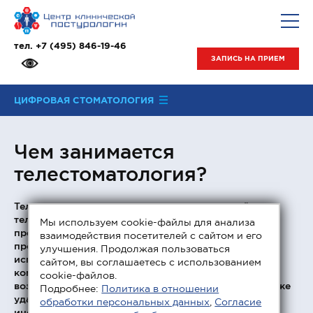
тел.
+7 (495) 846-19-46
ЗАПИСЬ НА ПРИЕМ
ЦИФРОВАЯ СТОМАТОЛОГИЯ
Чем занимается
телестоматология?
Телестоматология — это одно из направлений
телемедицины, которое специализируется на
Мы используем cookie-файлы для анализа
предоставлении стоматологических услуг и
взаимодействия посетителей с сайтом и его
проведении консультативных приемов с
улучшения. Продолжая пользоваться
использованием информационных и
сайтом, вы соглашаетесь с использованием
коммуникационных технологий. Благодаря
cookie-файлов.
возможностям телестоматологии специалистам также
Подробнее:
Политика в отношении
удается обмениваться друг с другом клинической
обработки персональных данных
,
Согласие
информацией, находясь на расстоянии, делиться